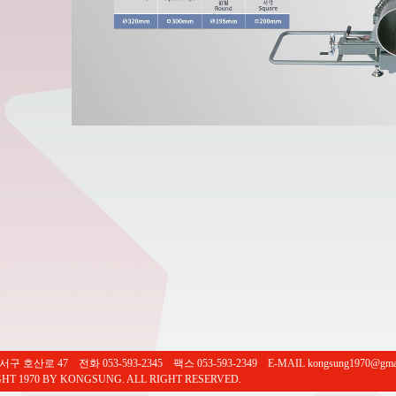
 호산로 47 전화 053-593-2345 팩스 053-593-2349 E-MAIL kongsung1970@gmai
HT 1970 BY KONGSUNG. ALL RIGHT RESERVED.