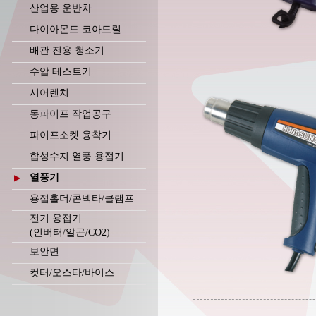
산업용 운반차
다이아몬드 코아드릴
배관 전용 청소기
수압 테스트기
시어렌치
동파이프 작업공구
파이프소켓 융착기
합성수지 열풍 용접기
열풍기
▶
용접홀더/콘넥타/클램프
전기 용접기
(인버터/알곤/CO2)
보안면
컷터/오스타/바이스