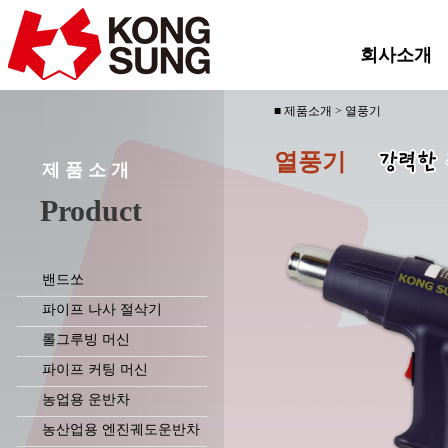
회사소개
■ 제품소개 > 열풍기
열풍기
제 품 소 개
Product
밴드쏘
파이프 나사 절삭기
롤그루빙 머신
파이프 커팅 머신
농업용 운반차
농산업용 엔진궤도운반차