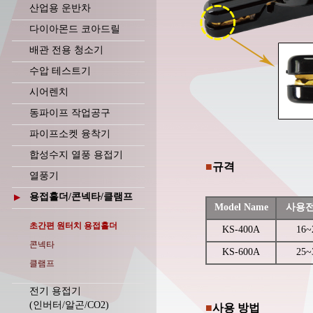
산업용 운반차
다이아몬드 코아드릴
배관 전용 청소기
수압 테스트기
시어렌치
동파이프 작업공구
파이프소켓 융착기
합성수지 열풍 용접기
■
규격
열풍기
용접홀더/콘넥타/클램프
▶
Model Name
사용전
초간편 원터치 용접홀더
KS-400A
16~
콘넥타
KS-600A
25~
클램프
전기 용접기
(인버터/알곤/CO2)
■
사용 방법