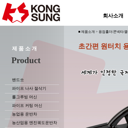
회사소개
■ 제품소개 > 용접홀더/콘넥타/
초간편 원터치 
제 품 소 개
Product
밴드쏘
파이프 나사 절삭기
롤그루빙 머신
파이프 커팅 머신
농업용 운반차
농산업용 엔진궤도운반차