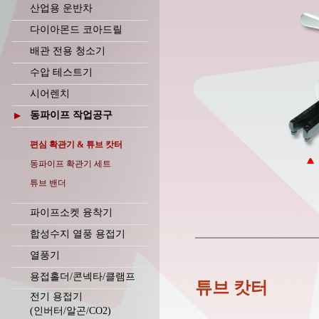
산업용 운반차
다이아몬드 코아드릴
배관 전용 청소기
수압 테스트기
시어렌치
동파이프 작업공구
▶
편심 확관기 & 튜브 캇터
동파이프 확관기 세트
튜브 밴더
파이프소켓 융착기
합성수지 열풍 용접기
열풍기
용접홀더/콘넥타/클램프
튜브 캇터
전기 용접기
(인버터/알곤/CO2)