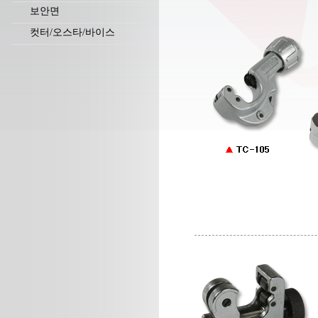
보안면
컷터/오스타/바이스