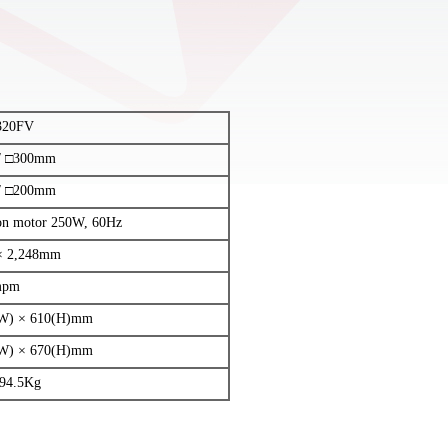
320FV
/ □300mm
/ □200mm
ion motor 250W, 60Hz
 × 2,248mm
mpm
(W) × 610(H)mm
(W) × 670(H)mm
 94.5Kg