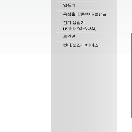
열풍기
용접홀더/콘넥타/클램프
전기 용접기
(인버터/알곤/CO2)
보안면
컷터/오스타/바이스