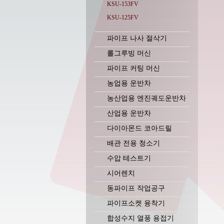
KSU-153FV
KSU-125FV
파이프 나사 절삭기
롤그루빙 머신
파이프 커팅 머신
농업용 운반차
농산업용 엔진궤도운반차
산업용 운반차
다이아몬드 코아드릴
배관 전용 청소기
수압 테스트기
시어렌치
동파이프 작업공구
파이프소켓 융착기
합성수지 열풍 용접기