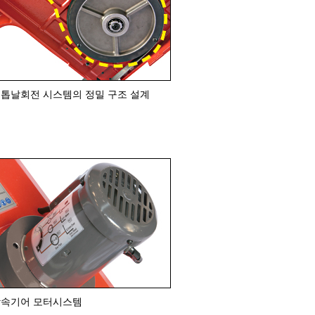
 톱날회전 시스템의 정밀 구조 설계
감속기어 모터시스템