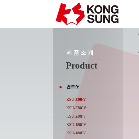
제 품 소 개
Product
밴드쏘
▶
KSU-320FV
KSU-230CV
KSU-230FV
KSU-180CV
KSU-180FV