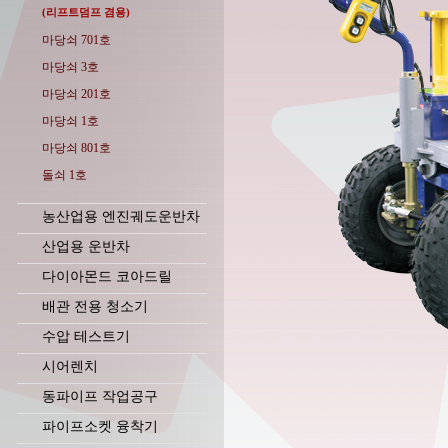
(리프트덤프 겸용)
마당쇠 701호
마당쇠 3호
마당쇠 201호
마당쇠 1호
마당쇠 801호
돌쇠 1호
농산업용 엔진궤도운반차
산업용 운반차
다이아몬드 코아드릴
배관 전용 청소기
수압 테스트기
시어렌치
동파이프 작업공구
파이프소켓 융착기