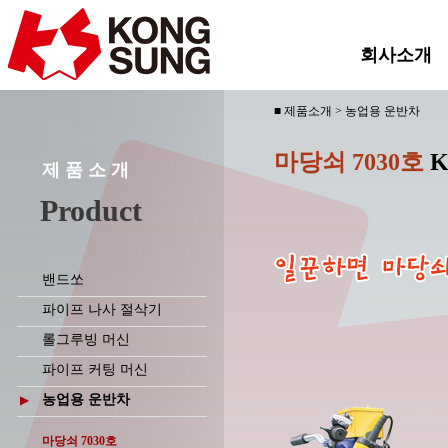
회사소개
■ 제품소개 > 농업용 운반차
마당쇠 7030호
K
제 품 소 개
Product
밴드쏘
파이프 나사 절삭기
롤그루빙 머신
파이프 커팅 머신
농업용 운반차
▶
마당쇠 7030호