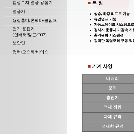
합성수지 열풍 용접기
■
특 징
열풍기
상승, 하강 리프트 기능
유압덤프 기능
용접홀더/콘넥타/클램프
자동브레이크 시스템으로
전기 용접기
경사지 운행시 가감속 기
(인버터/알곤/CO2)
충격완화 서스펜션
강력한 독립모터 구동 적
보안면
컷터/오스타/바이스
■
기계 사양
배터리
모터
충전기
적재 정량
차체 규격
적재함 규격