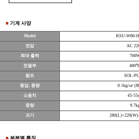
■
기계 사양
Model
KSU-W80-H
전압
AC 22
최대 출력
700
전열부
400
펌프
SOL-P
풍압, 풍량
0.1kg/㎠ (8
소음치
45-55
중량
9.7k
크기
280(L)×220(W
■
부분별 특징