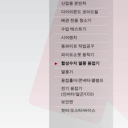
산업용 운반차
다이아몬드 코아드릴
배관 전용 청소기
수압 테스트기
시어렌치
동파이프 작업공구
파이프소켓 융착기
합성수지 열풍 용접기
▶
열풍기
용접홀더/콘넥타/클램프
전기 용접기
(인버터/알곤/CO2)
보안면
컷터/오스타/바이스