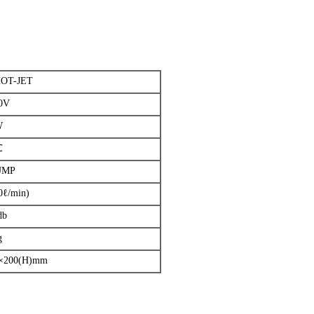
OT-JET
0V
W
℃
UMP
0ℓ/min)
db
g
)×200(H)mm