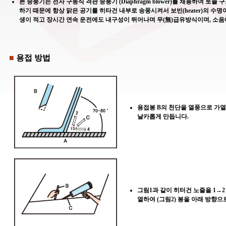
본 송풍기는 전자 구동식 격판 송풍기 (Diaphragm blower)를 채용하여 토출
하기 때문에 항상 맑은 공기를 히타건 내부로 송풍시켜서 보빈(heater)의 수
생이 적고 장시간 연속 운전에도 내구성이 뛰어나며 무(無)급유방식이며, 소음에
■
용접 방법
용접봉 B의 천단을 열풍으로 가열
날카롭게 만듭니다.
그림1과 같이 히터건 노즐을 1→2
열하여 (그림2) 봉을 아래 방향으