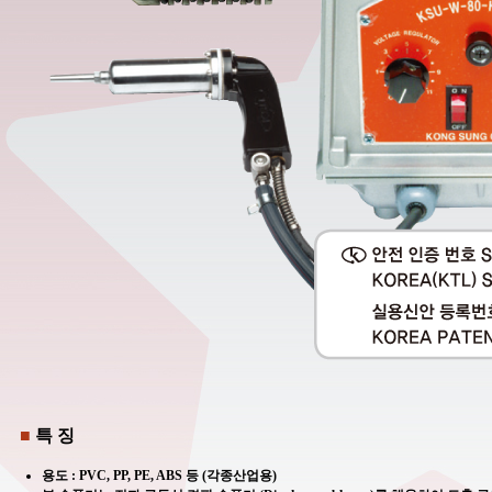
■
특 징
용도 : PVC, PP, PE, ABS 등 (각종산업용)