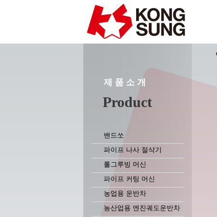
제 품 소 개
Product
밴드쏘
파이프 나사 절삭기
롤그루빙 머신
파이프 커팅 머신
농업용 운반차
농산업용 엔진궤도운반차