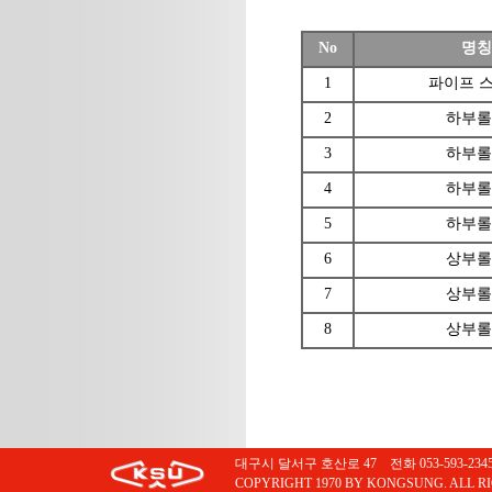
No
명칭
1
파이프 
2
하부롤
3
하부롤
4
하부롤
5
하부롤
6
상부롤
7
상부롤
8
상부롤
대구시 달서구 호산로 47 전화 053-593-2345 팩스
COPYRIGHT 1970 BY KONGSUNG. ALL R