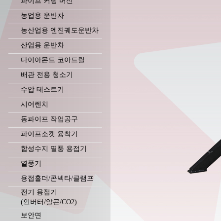
파이프 커팅 머신
농업용 운반차
농산업용 엔진궤도운반차
산업용 운반차
다이아몬드 코아드릴
배관 전용 청소기
수압 테스트기
시어렌치
동파이프 작업공구
파이프소켓 융착기
합성수지 열풍 용접기
열풍기
용접홀더/콘넥타/클램프
전기 용접기
(인버터/알곤/CO2)
보안면