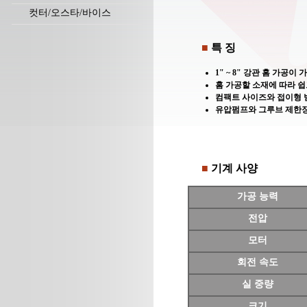
컷터/오스타/바이스
■
특 징
1" ~ 8" 강관 홈 가공이
홈 가공할 소재에 따라 
컴팩트 사이즈와 접이형 
유압펌프와 그루브 제한장
■
기계 사양
가공 능력
전압
모터
회전 속도
실 중량
크기