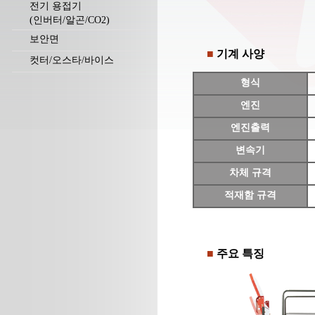
전기 용접기
(인버터/알곤/CO2)
보안면
■
기계 사양
컷터/오스타/바이스
형식
엔진
엔진출력
변속기
차체 규격
적재함 규격
■
주요 특징