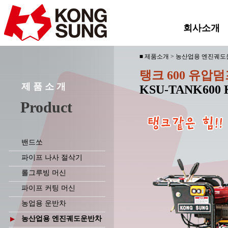
회사소개
■ 제품소개 > 농산업용 엔진궤
탱크 600 유압
제 품 소 개
KSU-TANK600 
Product
밴드쏘
파이프 나사 절삭기
롤그루빙 머신
파이프 커팅 머신
농업용 운반차
농산업용 엔진궤도운반차
▶