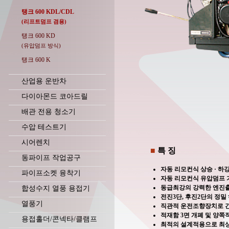
탱크 600 KDL/CDL
(리프트덤프 겸용)
탱크 600 KD
(유압덤프 방식)
탱크 600 K
산업용 운반차
다이아몬드 코아드릴
배관 전용 청소기
수압 테스트기
시어렌치
■
특 징
동파이프 작업공구
자동 리모컨식 상승 · 하
파이프소켓 융착기
자동 리모컨식 유압덤프 
동급최강의 강력한 엔진
합성수지 열풍 용접기
전진3단, 후진2단의 정밀
열풍기
직관적 운전조향장치로 간
적재함 3면 개폐 및 양쪽
용접홀더/콘넥타/클램프
최적의 설계적용으로 최상