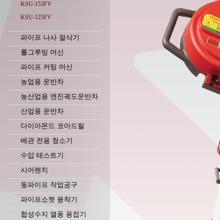
KSU-153FV
KSU-125FV
파이프 나사 절삭기
롤그루빙 머신
파이프 커팅 머신
농업용 운반차
농산업용 엔진궤도운반차
산업용 운반차
다이아몬드 코아드릴
배관 전용 청소기
수압 테스트기
시어렌치
동파이프 작업공구
파이프소켓 융착기
합성수지 열풍 용접기