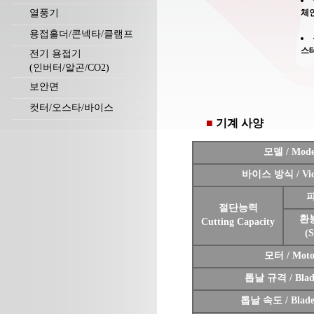
열풍기
체
용접홀더/콘넥타/클램프
스테
전기 용접기
(인버터/알곤/CO2)
보안면
컷터/오스타/바이스
■
기계 사양
모델 / Mode
바이스 방식 / Vice
파
절단능력
환봉
Cutting Capacity
(S
모터 / Moto
톱날 규격 / Blade
톱날 속도 / Blade