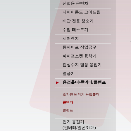
산업용 운반차
다이아몬드 코아드릴
배관 전용 청소기
수압 테스트기
시어렌치
동파이프 작업공구
파이프소켓 융착기
합성수지 열풍 용접기
열풍기
용접홀더/콘넥타/클램프
▶
초간편 원터치 용접홀더
콘넥타
클램프
전기 용접기
(인버터/알곤/CO2)