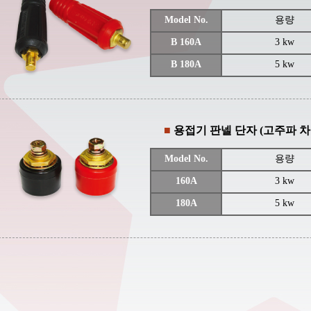
Model No.
용량
B 160A
3 kw
B 180A
5 kw
■
용접기 판넬 단자 (고주파 차
Model No.
용량
160A
3 kw
180A
5 kw