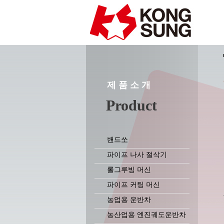
제 품 소 개
Product
밴드쏘
파이프 나사 절삭기
롤그루빙 머신
파이프 커팅 머신
농업용 운반차
농산업용 엔진궤도운반차