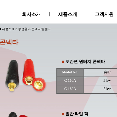
회사소개
ㅣ
제품소개
ㅣ
고객지원
■ 제품소개 > 용접홀더/콘넥타/클램프
콘넥타
■
초간편 원터치 콘넥타
Model No.
용량
C 160A
3 kw
C 180A
5 kw
■
일반 타입 잭