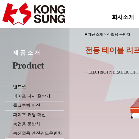
회사소개
■ 제품소개 > 산업용 운반차
전동 테이블 리
제 품 소 개
Product
- ELECTRIC-HYDRAULIC LIF
밴드쏘
파이프 나사 절삭기
롤그루빙 머신
파이프 커팅 머신
농업용 운반차
농산업용 엔진궤도운반차