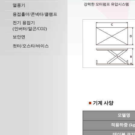
강력한 모터펌프 유압시스템
열풍기
용접홀더/콘넥타/클램프
전기 용접기
(인버터/알곤/CO2)
보안면
컷터/오스타/바이스
■
기계 사양
모델명
적용하중 (kg
테이블 크기