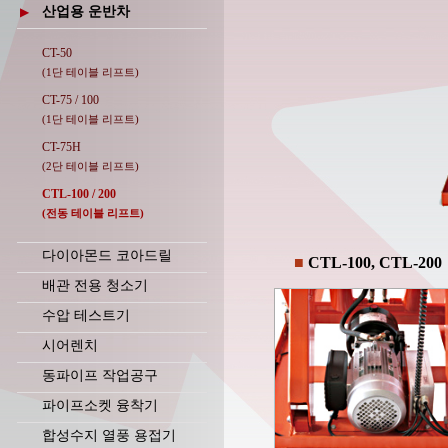
산업용 운반차
▶
CT-50
(1단 테이블 리프트)
CT-75 / 100
(1단 테이블 리프트)
CT-75H
(2단 테이블 리프트)
CTL-100 / 200
(전동 테이블 리프트)
다이아몬드 코아드릴
■
CTL-100, CTL-200
배관 전용 청소기
수압 테스트기
시어렌치
동파이프 작업공구
파이프소켓 융착기
합성수지 열풍 용접기