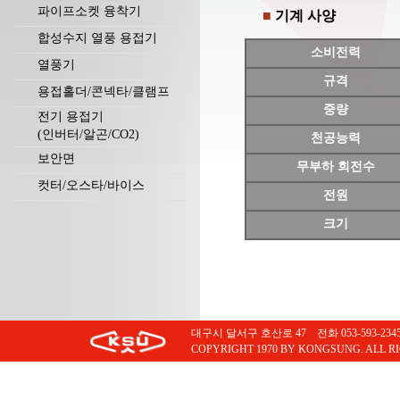
파이프소켓 융착기
■
기계 사양
합성수지 열풍 용접기
소비전력
열풍기
규격
용접홀더/콘넥타/클램프
중량
전기 용접기
(인버터/알곤/CO2)
천공능력
보안면
무부하 회전수
컷터/오스타/바이스
전원
크기
대구시 달서구 호산로 47 전화 053-593-2345 팩스
COPYRIGHT 1970 BY KONGSUNG. ALL R