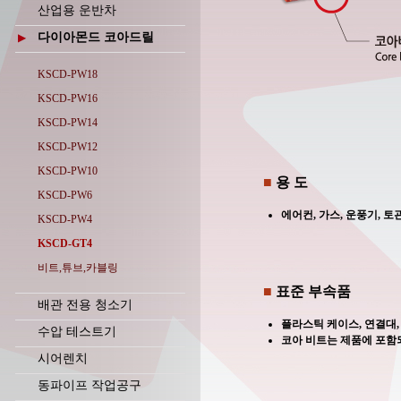
산업용 운반차
다이아몬드 코아드릴
▶
KSCD-PW18
KSCD-PW16
KSCD-PW14
KSCD-PW12
KSCD-PW10
■
용 도
KSCD-PW6
에어컨, 가스, 운풍기, 토
KSCD-PW4
KSCD-GT4
비트,튜브,카블링
■
표준 부속품
배관 전용 청소기
플라스틱 케이스, 연결대, 
수압 테스트기
코아 비트는 제품에 포함
시어렌치
동파이프 작업공구