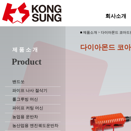
회사소개
■ 제품소개 > 다이아몬드 코아드
다이아몬드 코
제 품 소 개
Product
밴드쏘
파이프 나사 절삭기
롤그루빙 머신
파이프 커팅 머신
농업용 운반차
농산업용 엔진궤도운반차