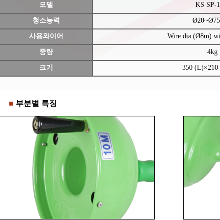
모델
KS SP-
청소능력
Ø20~Ø7
사용와이어
Wire dia (Ø8m) w
중량
4kg
크기
350 (L)×210
■
부분별 특징