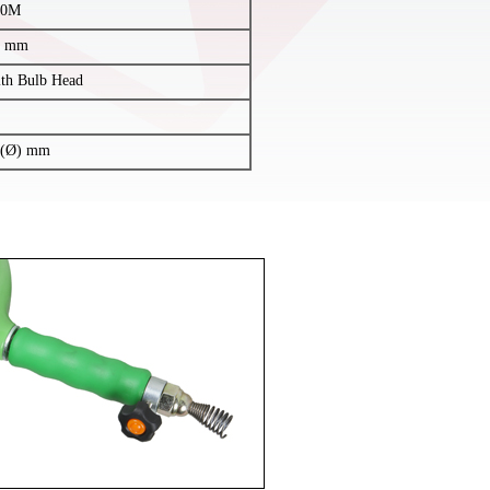
10M
5 mm
ith Bulb Head
 (Ø) mm