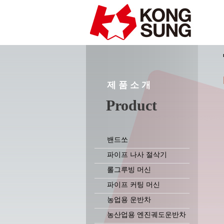
제 품 소 개
Product
밴드쏘
파이프 나사 절삭기
롤그루빙 머신
파이프 커팅 머신
농업용 운반차
농산업용 엔진궤도운반차