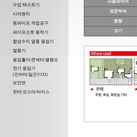
사용와이어
수압 테스트기
표준부속
시어렌치
중량
동파이프 작업공구
크기
파이프소켓 융착기
합성수지 열풍 용접기
열풍기
용접홀더/콘넥타/클램프
전기 용접기
(인버터/알곤/CO2)
보안면
컷터/오스타/바이스