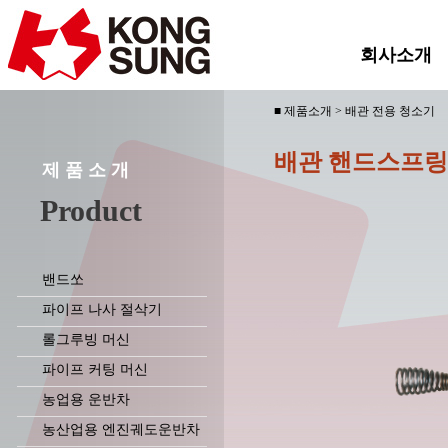
회사소개
■ 제품소개 > 배관 전용 청소기
배관 핸드스프링
제 품 소 개
Product
밴드쏘
파이프 나사 절삭기
롤그루빙 머신
파이프 커팅 머신
농업용 운반차
농산업용 엔진궤도운반차