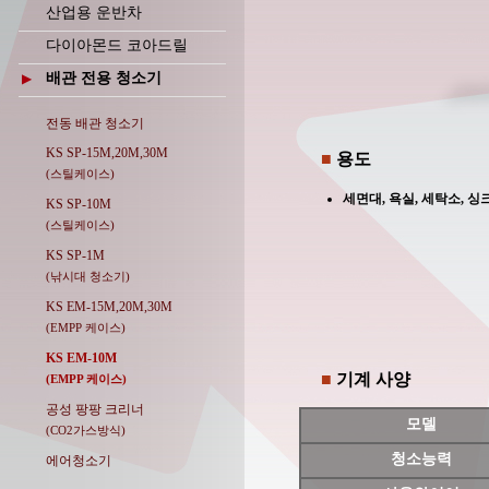
산업용 운반차
다이아몬드 코아드릴
배관 전용 청소기
▶
전동 배관 청소기
KS SP-15M,20M,30M
■
용도
(스틸케이스)
세면대, 욕실, 세탁소, 싱
KS SP-10M
(스틸케이스)
KS SP-1M
(낚시대 청소기)
KS EM-15M,20M,30M
(EMPP 케이스)
KS EM-10M
■
기계 사양
(EMPP 케이스)
공성 팡팡 크리너
모델
(CO2가스방식)
청소능력
에어청소기